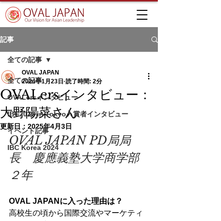
記事
全ての記事
OVAL JAPAN
全ての記事
2024年1月23日
読了時間: 2分
OVALersインタビュー：
OVALersインタビュー
大野陽菜さん
IBC2023 in Tokyo入賞者インタビュー
更新日：
2025年4月3日
イベント記事
OVAL JAPAN PD局局
IBC Korea 2024
長　慶應義塾大学商学部
２年
OVAL JAPANに入った理由は？
高校生の頃から国際交流やマーケティ