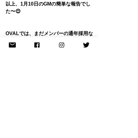
以上、1月10日のGMの簡単な報告でし
た〜😊
OVALでは、まだメンバーの通年採用な
どの制度は定めていませんが…
まずはGMを見学をしたい！とか、
インターンのような形で活動に加わり
たい！とか…
とにかく興味さえあれば大学生のみな
らず、高校生や社会人でもいつでもウ
ェルカムなので連絡していただければ
と思います！！
今週末は寒くなるそうなので、皆さん
暖かくして過ごしてください！🧥