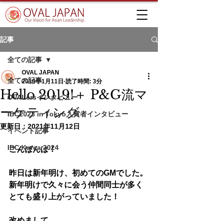
記事
全ての記事
OVAL JAPAN
全ての記事
2019年1月11日
読了時間: 3分
Hello 2019!＋ P&G流マ
OVALersインタビュー
ーケティング
IBC2023 in Tokyo入賞者インタビュー
更新日：
2021年11月12日
イベント記事
IBC Korea 2024
こんばんは！
昨日は新年明け、初めてのGMでした。
新年明けで久々に会う仲間同士が多く
とても盛り上がっていました！
改めまして、