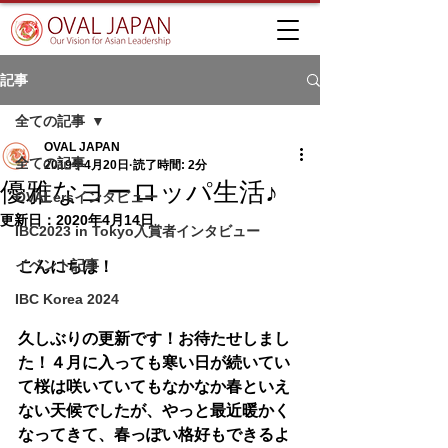
記事
全ての記事
OVAL JAPAN
全ての記事
2019年4月20日
読了時間: 2分
優雅なヨーロッパ生活♪
OVALersインタビュー
更新日：
2020年4月14日
IBC2023 in Tokyo入賞者インタビュー
イベント記事
こんにちは！
IBC Korea 2024
久しぶりの更新です！お待たせしまし
た！４月に入っても寒い日が続いてい
て桜は咲いていてもなかなか春といえ
ない天候でしたが、やっと最近暖かく
なってきて、春っぽい格好もできるよ