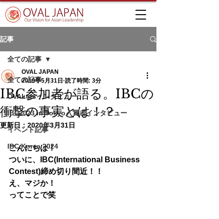
記事
全ての記事
OVAL JAPAN
全ての記事
2019年5月31日
読了時間: 3分
IBC参加者が語る。IBCの
OVALersインタビュー
衝撃の事実とは！？
IBC2023 in Tokyo入賞者インタビュー
更新日：
2020年3月31日
イベント記事
IBC Korea 2024
こんにちは！
ついに、IBC(International Business 
Contest)締め切り間近！！
え、マジか！
ってことで笑