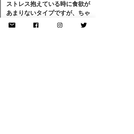
ストレス抱えている時に食欲が
あまりないタイプですが、ちゃ
んと何かを食べるように、昼食
はサラダを食べました。糖分補
給でチョコも持っていきまし
た。（青学・女性）
験担ぎの代表格である
「豚カツ」「カ
ツ丼」ですが、入試の直前や合間に食
べると結構胃もたれします
。当日は消
化に良い物を食べるのが無難かもしれ
ません。
受験生へのエール