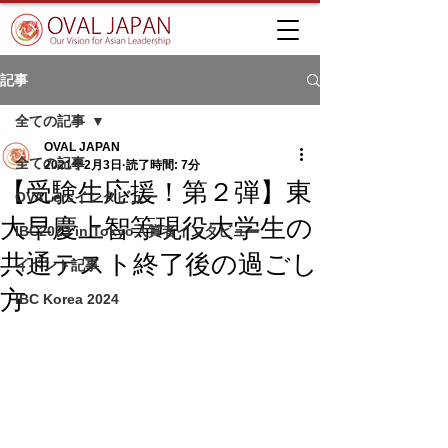
記事
全ての記事
OVAL JAPAN
全ての記事
2021年2月3日
読了時間: 7分
【受験生応援！第２弾】東
OVALersインタビュー
大早慶上智等現役大学生の
IBC2023 in Tokyo入賞者インタビュー
共通テスト終了後の過ごし
イベント記事
方
IBC Korea 2024